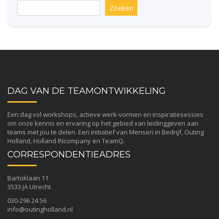
Zoeken
DAG VAN DE TEAMONTWIKKELING
Een dag vol workshops, actieve werk-vormen en inspiratiesessies
om onze kennis en ervaring op het gebied van leidinggeven aan
teams met jou te delen. Een initiatief van
Mensen in Bedrijf
,
Outing
Holland
,
Holland INcompany
en
TeamQ
.
CORRESPONDENTIEADRES
Bartoklaan 11
3533 JA Utrecht
030-296 24 56
info@outingholland.nl