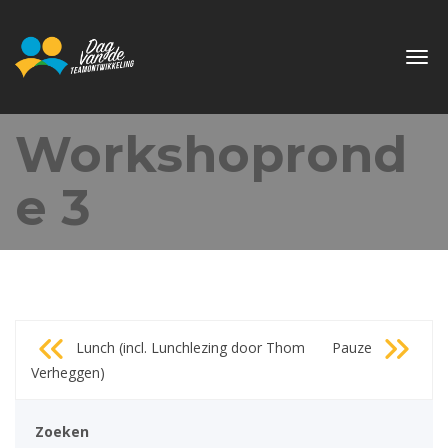
Togg
navi
Workshoprond
e 3
Bericht
Lunch (incl. Lunchlezing door Thom
Pauze
navigatie
Verheggen)
Zoeken