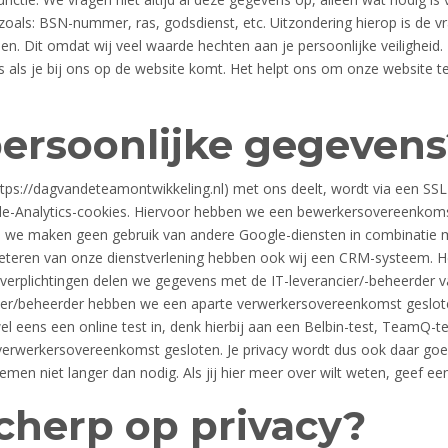
als: BSN-nummer, ras, godsdienst, etc. Uitzondering hierop is de vr
. Dit omdat wij veel waarde hechten aan je persoonlijke veiligheid.
als je bij ons op de website komt. Het helpt ons om onze website te 
persoonlijke gegevens
s://dagvandeteamontwikkeling.nl) met ons deelt, wordt via een SSL cer
e-Analytics-cookies. Hiervoor hebben we een bewerkersovereenkomst
en we maken geen gebruik van andere Google-diensten in combinatie 
eteren van onze dienstverlening hebben ook wij een CRM-systeem. H
e verplichtingen delen we gegevens met de IT-leverancier/-beheerder 
cier/beheerder hebben we een aparte verwerkersovereenkomst geslot
 eens een online test in, denk hierbij aan een Belbin-test, TeamQ-t
 verwerkersovereenkomst gesloten. Je privacy wordt dus ook daar go
n niet langer dan nodig. Als jij hier meer over wilt weten, geef een 
cherp op privacy?