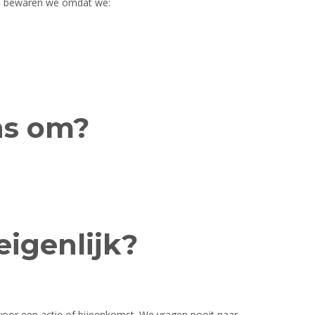
ns bewaren we omdat we:
ns om?
igenlijk?
 voor een actie of bijeenkomst. We vragen nooit naar