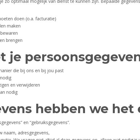
je zo optimaal mogelijk van dienst te kunnen zijn. Bepaalde gegeve
eten doen (o.a. facturatie)
llen maken
n bewaren
llen brengen
t je persoonsgegeve
er die bij ons en bij jou past
 nodig
zigen en verwijderen
dan nodig
vens hebben we het e
gegevens” en “gebruiksgegevens”.
uw naam, adresgegevens,
nctie. We vragen niet altijd al deze gegevens op, alleen wat nodig is