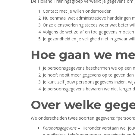
De Holland Trainingsgroep verwerkt je gegevens om 
Contact met je willen onderhouden
Nu eenmaal wat administratieve handelingen mo
Onze dienstverlening steeds weer wat beter wi
Volgens de wet zo af en toe gegevens moete
Je gezondheid en je veiligheid niet in gevaar wi
Hoe gaan we me
Je persoonsgegevens beschermen we op een mani
Je hoeft nooit meer gegevens op te geven dan
Je kunt zelf jouw persoonsgegevens inzien, wij
Je persoonsgegevens bewaren we niet langer 
Over welke gege
We onderscheiden twee soorten gegevens: “persoons
Persoonsgegevens
– Hieronder verstaan we: jo
e-mailadres, telefoonnummer, organisatie en fu